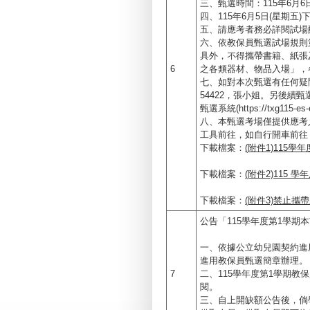
三、甄選時間：115年6月6
四、115年6月5日(星期五
五、請應考者務必詳閱試場
六、依教保員甄選試場規則
具外，不得攜帶書籍、紙張
6
之各類器材、物品入場」，
七、如對本次甄選有任何疑問
54422，張小姐。另後
甄選系統(https://txg115-es
八、本甄選考場僅提供應考
工具前往，如自行開車前往
下載檔案：
(附件1)115
下載檔案：
(附件2)115
下載檔案：
(附件3)禁止攜
公告「115學年度第1學期
一、依據公立幼兒園契約進
進用教保員甄選簡章辦理。
7
二、115學年度第1學期教
閱。
三、自上開缺額公告後，倘