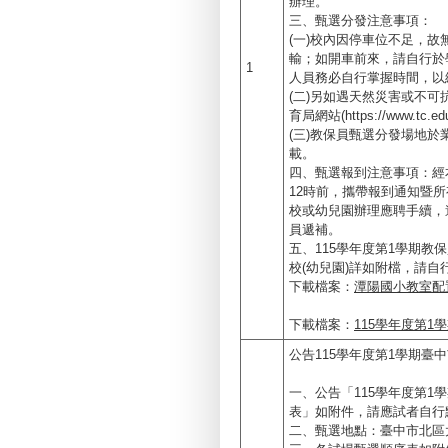
辦理。
三、甄選分發注意事項：
(一)校內因停車位不足，
輸；如開車前來，請自行於
1
人員務必自行掌握時間，以
(二)另如遇天然災害或不
育局網站(https://www
(三)教保員甄選分發場地
載。
四、甄選報到注意事項：經本
12時前，攜帶報到通知暨
校或幼兒園辦理應聘手續，
員遞補。
五、115學年度第1學期教
校(幼兒園)詳如附檔，請自
下載檔案：
潭陽國小教室配置
下載檔案：
115學年度第1
公告115學年度第1學期
一、公告「115學年度第
表」如附件，請應試者自行
二、甄選地點：臺中市北區太